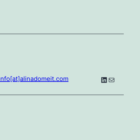
LinkedIn
E-Mail
info[at]alinadomeit.com