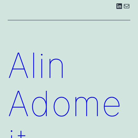
LinkedIn
E-Mail
Alin
Adome